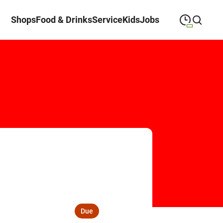
Shops
Food & Drinks
Service
Kids
Jobs
09:00
—
19:30
MONDAY
Monday
Close search
09:00
—
19:30
TUESDAY
Tuesday
09:00
—
19:30
WEDNESDAY
Wednesday
09:00
—
19:30
THURSDAY
Thursday
09:00
—
19:30
FRIDAY
Friday
09:00
—
18:00
SATURDAY
Saturday
Due