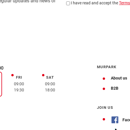
MURPARK
00
FRI
SAT
Friday
Saturday
About us
day
09:00
09:00
B2B
19:30
18:00
JOIN US
Fac