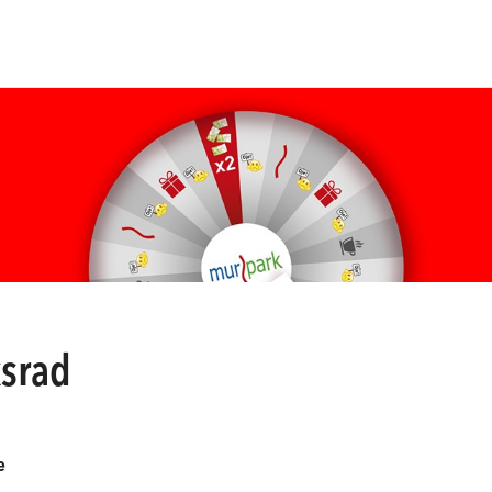
srad
e