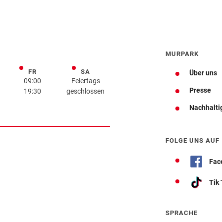
MURPARK
FR
SA
rstag
Freitag
Samstag
Über uns
09:00
Feiertags
Presse
19:30
geschlossen
Nachhalti
Wegbeschreibung
FOLGE UNS AUF
Fac
Tik
SPRACHE