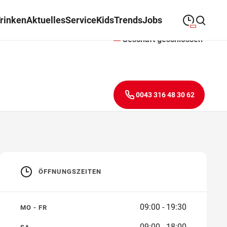
Trinken
Aktuelles
Service
Kids
Trends
Jobs
Geschäft geschlossen
09:00
—
19:30
MONTAG
Montag
Suche schließen
09:00
—
19:30
DIENSTAG
Dienstag
0043 316 48 30 62
09:00
—
19:30
MITTWOCH
Mittwoch
09:00
—
19:30
DONNERSTAG
Donnerstag
09:00
—
19:30
FREITAG
Freitag
ÖFFNUNGSZEITEN
Feiertags geschlossen
SAMSTAG
Samstag
09:00 - 19:30
MO - FR
Öffnungszeiten
09:00 - 18:00