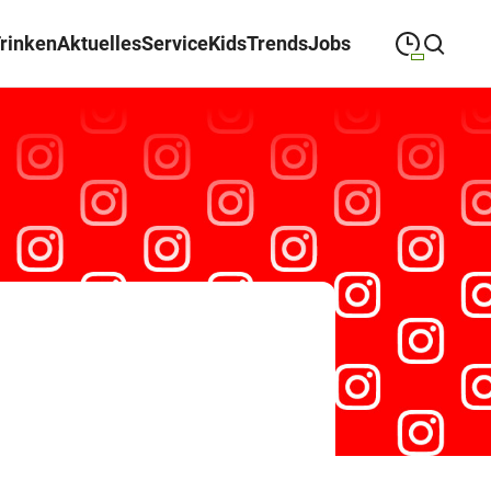
Trinken
Aktuelles
Service
Kids
Trends
Jobs
09:00
—
19:30
MONTAG
Montag
Suche schließen
09:00
—
19:30
DIENSTAG
Dienstag
09:00
—
19:30
MITTWOCH
Mittwoch
09:00
—
19:30
DONNERSTAG
Donnerstag
09:00
—
19:30
FREITAG
Freitag
09:00
—
18:00
SAMSTAG
Samstag
Öffnungszeiten