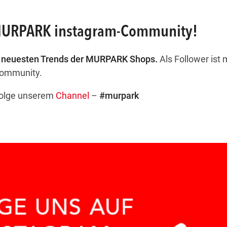
 MURPARK instagram-Community!
e neuesten Trends der MURPARK Shops.
Als Follower ist
Community.
 folge unserem
Channel
–
#murpark