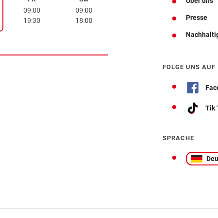
Freitag
Samstag
Über uns
rstag
09:00
09:00
Presse
19:30
18:00
Nachhalti
Wegbeschreibung
FOLGE UNS AUF
Fac
Tik
SPRACHE
Deu