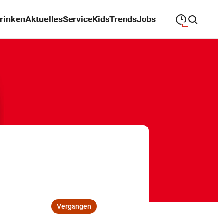
Trinken
Aktuelles
Service
Kids
Trends
Jobs
09:00
—
19:30
MONTAG
Montag
Suche schließen
09:00
—
19:30
DIENSTAG
Dienstag
09:00
—
19:30
MITTWOCH
Mittwoch
09:00
—
19:30
DONNERSTAG
Donnerstag
09:00
—
19:30
FREITAG
Freitag
09:00
—
18:00
SAMSTAG
Samstag
Vergangen
Öffnungszeiten