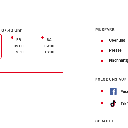
MURPARK
 07:40 Uhr
FR
SA
Freitag
Samstag
Über uns
rstag
09:00
09:00
Presse
19:30
18:00
Nachhalti
Wegbeschreibung
FOLGE UNS AUF
Fac
Tik
SPRACHE