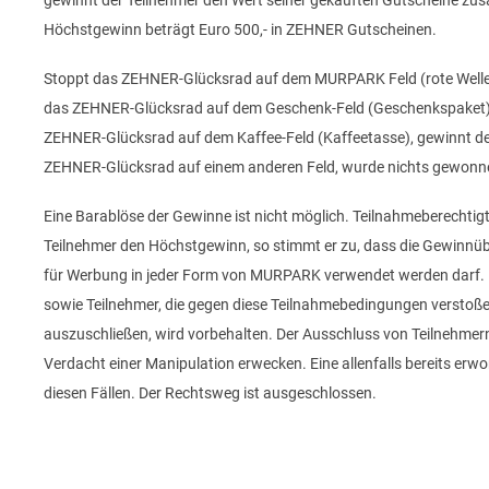
gewinnt der Teilnehmer den Wert seiner gekauften Gutscheine zu
Höchstgewinn beträgt Euro 500,- in ZEHNER Gutscheinen.
Stoppt das ZEHNER-Glücksrad auf dem MURPARK Feld (rote Welle),
das ZEHNER-Glücksrad auf dem Geschenk-Feld (Geschenkspaket), 
ZEHNER-Glücksrad auf dem Kaffee-Feld (Kaffeetasse), gewinnt de
ZEHNER-Glücksrad auf einem anderen Feld, wurde nichts gewonnen
Eine Barablöse der Gewinne ist nicht möglich. Teilnahmeberechtig
Teilnehmer den Höchstgewinn, so stimmt er zu, dass die Gewinnüb
für Werbung in jeder Form von MURPARK verwendet werden darf. 
sowie Teilnehmer, die gegen diese Teilnahmebedingungen verstoße
auszuschließen, wird vorbehalten. Der Ausschluss von Teilnehmern
Verdacht einer Manipulation erwecken. Eine allenfalls bereits er
diesen Fällen. Der Rechtsweg ist ausgeschlossen.