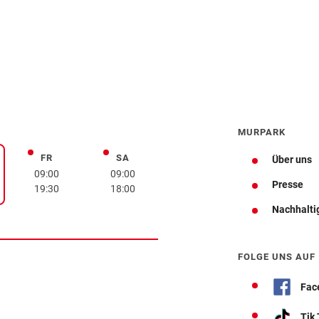
MURPARK
FR
SA
Freitag
Samstag
Über uns
rstag
09:00
09:00
Presse
19:30
18:00
Nachhalti
Wegbeschreibung
FOLGE UNS AUF
Fac
Tik