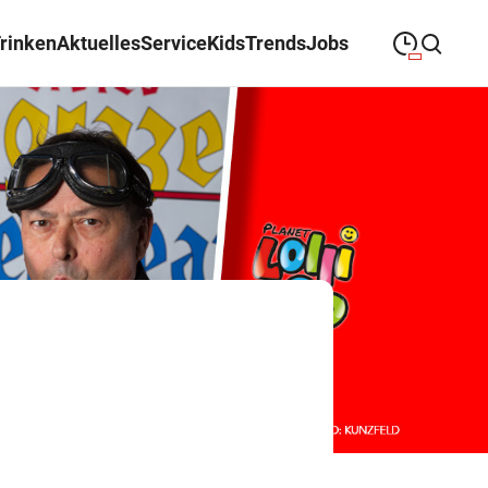
Trinken
Aktuelles
Service
Kids
Trends
Jobs
09:00
—
19:30
MONTAG
Montag
Suche schließen
09:00
—
19:30
DIENSTAG
Dienstag
09:00
—
19:30
MITTWOCH
Mittwoch
09:00
—
19:30
DONNERSTAG
Donnerstag
09:00
—
19:30
FREITAG
Freitag
09:00
—
18:00
SAMSTAG
Samstag
Öffnungszeiten