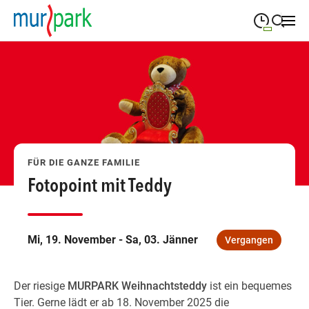
09:00
—
19:30
MONTAG
Montag
Suche schließen
09:00
—
19:30
DIENSTAG
Dienstag
09:00
—
19:30
MITTWOCH
Mittwoch
FÜR DIE GANZE FAMILIE
09:00
—
19:30
DONNERSTAG
Donnerstag
Fotopoint mit Teddy
09:00
—
19:30
FREITAG
Freitag
09:00
—
18:00
SAMSTAG
Mi, 19. November - Sa, 03. Jänner
Vergangen
Samstag
Öffnungszeiten
Der riesige
MURPARK Weihnachtsteddy
ist ein bequemes
Tier. Gerne lädt er ab 18. November 2025 die