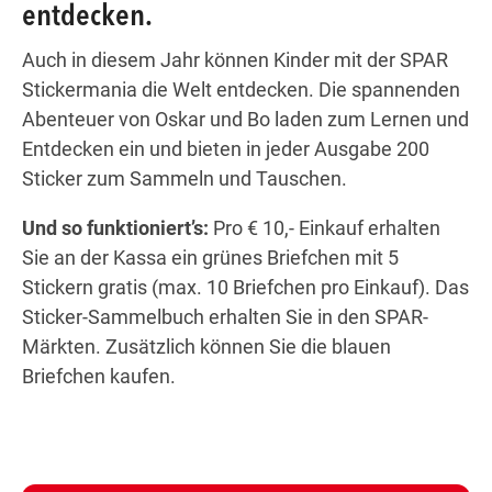
entdecken.
 statt
altungen statt
 Veranstaltungen statt
g finden Veranstaltungen statt
iesem Tag finden Veranstaltungen statt
Auch in diesem Jahr können Kinder mit der SPAR
 statt
altungen statt
 Veranstaltungen statt
g finden Veranstaltungen statt
iesem Tag finden Veranstaltungen statt
Wegbeschreibung
Stickermania die Welt entdecken. Die spannenden
Abenteuer von Oskar und Bo laden zum Lernen und
Entdecken ein und bieten in jeder Ausgabe 200
Sticker zum Sammeln und Tauschen.
Und so funktioniert’s:
Pro € 10,- Einkauf erhalten
Sie an der Kassa ein grünes Briefchen mit 5
Stickern gratis (max. 10 Briefchen pro Einkauf). Das
Sticker-Sammelbuch erhalten Sie in den SPAR-
Märkten. Zusätzlich können Sie die blauen
Briefchen kaufen.