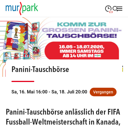
09:00
—
19:30
MONTAG
Montag
Suche schließen
09:00
—
19:30
DIENSTAG
Dienstag
09:00
—
19:30
MITTWOCH
Mittwoch
09:00
—
19:30
DONNERSTAG
Panini-Tauschbörse
Donnerstag
09:00
—
19:30
FREITAG
Freitag
Sa, 16. Mai 16:00 - Sa, 18. Juli 20:00
Vergangen
09:00
—
18:00
SAMSTAG
Samstag
Panini-Tauschbörse anlässlich der FIFA
Öffnungszeiten
Fussball-Weltmeisterschaft in Kanada,