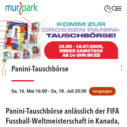
09:00
—
19:30
MONTAG
Montag
Suche schließen
09:00
—
19:30
DIENSTAG
Dienstag
09:00
—
19:30
MITTWOCH
Mittwoch
09:00
—
19:30
DONNERSTAG
Panini-Tauschbörse
Donnerstag
09:00
—
19:30
FREITAG
Freitag
Sa, 16. Mai 16:00 - Sa, 18. Juli 20:00
Vergangen
09:00
—
18:00
SAMSTAG
Samstag
Panini-Tauschbörse anlässlich der FIFA
Öffnungszeiten
Fussball-Weltmeisterschaft in Kanada,