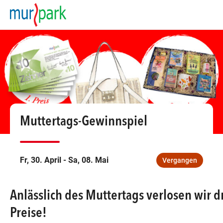
09:00
—
MONTAG
Montag
Suche schließen
09:00
DIENSTAG
Dienstag
09:00
MITTWOCH
Mittwoch
Muttertags-Gewinnspiel
09:00
DONNERSTAG
Donnerstag
09:00
FREITAG
Freitag
Fr, 30. April - Sa, 08. Mai
Vergangen
Feiertags gesch
SAMSTAG
Samstag
Anlässlich des Muttertags verlosen wir dr
Öffnungszeiten
Preise!