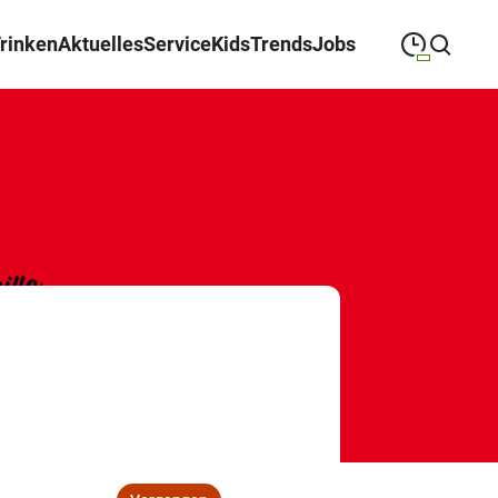
Trinken
Aktuelles
Service
Kids
Trends
Jobs
09:00
—
19:30
MONTAG
Montag
Suche schließen
09:00
—
19:30
DIENSTAG
Dienstag
09:00
—
19:30
MITTWOCH
Mittwoch
09:00
—
19:30
DONNERSTAG
Donnerstag
09:00
—
19:30
FREITAG
Freitag
09:00
—
18:00
SAMSTAG
Samstag
Öffnungszeiten