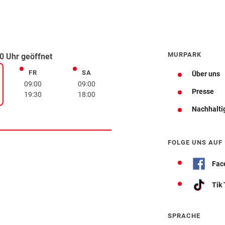
MURPARK
0 Uhr geöffnet
FR
SA
Freitag
Samstag
Über uns
rstag
09:00
09:00
Presse
19:30
18:00
Nachhalti
Wegbeschreibung
FOLGE UNS AUF
Fac
Tik
SPRACHE