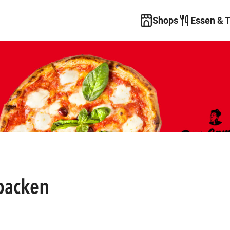
Shops
Essen & 
backen