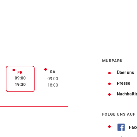
MURPARK
SA
rstag
Samstag
FR
Über uns
Freitag
09:00
09:00
Presse
19:30
18:00
Nachhalti
Wegbeschreibung
FOLGE UNS AUF
Fac