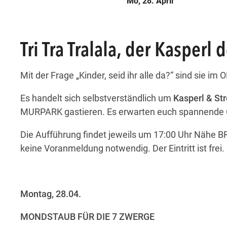
Mo, 28. April
att
ungen statt
eranstaltungen statt
finden Veranstaltungen statt
esem Tag finden Veranstaltungen statt
att
ungen statt
eranstaltungen statt
finden Veranstaltungen statt
esem Tag finden Veranstaltungen statt
Tri Tra Tralala, der Kasperl 
Mit der Frage „Kinder, seid ihr alle da?“ sind sie i
Es handelt sich selbstverständlich um
Kasperl & Str
MURPARK gastieren. Es erwarten euch spannende 
Die Aufführung findet jeweils um 17:00 Uhr Nähe BR
keine Voranmeldung notwendig. Der Eintritt ist frei.
Montag, 28.04.
MONDSTAUB FÜR DIE 7 ZWERGE