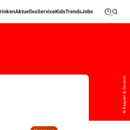
Trinken
Aktuelles
Service
Kids
Trends
Jobs
09:00
—
19:30
MONTAG
Montag
Suche schließen
09:00
—
19:30
DIENSTAG
Dienstag
09:00
—
19:30
MITTWOCH
Mittwoch
09:00
—
19:30
DONNERSTAG
Donnerstag
09:00
—
19:30
FREITAG
Freitag
09:00
—
18:00
SAMSTAG
Samstag
Öffnungszeiten