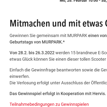
Mo, 28. Februar 10:00 - Sa
att
ungen statt
eranstaltungen statt
finden Veranstaltungen statt
esem Tag finden Veranstaltungen statt
att
ungen statt
eranstaltungen statt
finden Veranstaltungen statt
esem Tag finden Veranstaltungen statt
Mitmachen und mit etwas 
Gewinnen Sie gemeinsam mit MURPARK
einen von
Geburtstags von MURPARK.*
Von 28.2. bis 26.3.2022
werden 15 brandneue E-Sco
etwas Glück können Sie einen dieser tollen Scoo
Einfach die Gewinnfrage beantworten sowie die Ge
einwerfen.
Die Verlosung erfolgt unter Ausschluss der Öffentli
Das Gewinnspiel erfolgt in Kooperation mit Hervis.
Teilnahmebedingungen zu Gewinnspielen