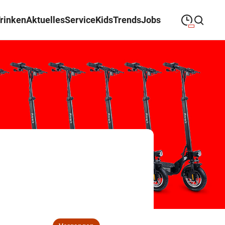
Trinken
Aktuelles
Service
Kids
Trends
Jobs
09:00
—
19:30
MONTAG
Montag
Suche schließen
09:00
—
19:30
DIENSTAG
Dienstag
09:00
—
19:30
MITTWOCH
Mittwoch
09:00
—
19:30
DONNERSTAG
Donnerstag
09:00
—
19:30
FREITAG
Freitag
09:00
—
18:00
SAMSTAG
Samstag
Öffnungszeiten