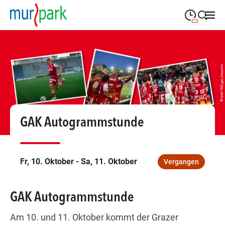
09:00
—
19:30
MONTAG
Montag
Suche schließen
09:00
—
19:30
DIENSTAG
Dienstag
09:00
—
19:30
MITTWOCH
Mittwoch
09:00
—
19:30
DONNERSTAG
GAK Autogrammstunde
Donnerstag
09:00
—
19:30
FREITAG
Freitag
Fr, 10. Oktober - Sa, 11. Oktober
Vergangen
09:00
—
18:00
SAMSTAG
Samstag
GAK Autogrammstunde
Öffnungszeiten
Am 10. und 11. Oktober kommt der Grazer