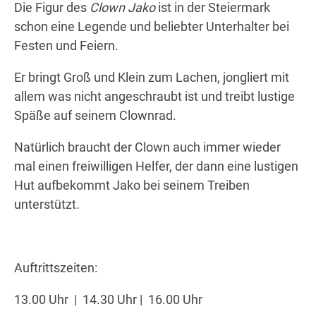
Die Figur des
Clown Jako
ist in der Steiermark
 statt
altungen statt
 Veranstaltungen statt
g finden Veranstaltungen statt
iesem Tag finden Veranstaltungen statt
schon eine Legende und beliebter Unterhalter bei
Festen und Feiern.
 statt
altungen statt
 Veranstaltungen statt
g finden Veranstaltungen statt
iesem Tag finden Veranstaltungen statt
Wegbeschreibung
Er bringt Groß und Klein zum Lachen, jongliert mit
allem was nicht angeschraubt ist und treibt lustige
Späße auf seinem Clownrad.
Natürlich braucht der Clown auch immer wieder
mal einen freiwilligen Helfer, der dann eine lustigen
Hut aufbekommt Jako bei seinem Treiben
unterstützt.
Auftrittszeiten:
13.00 Uhr | 14.30 Uhr | 16.00 Uhr