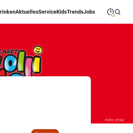
Trinken
Aktuelles
Service
Kids
Trends
Jobs
09:00
—
19:30
MONTAG
Montag
Suche schließen
09:00
—
19:30
DIENSTAG
Dienstag
09:00
—
19:30
MITTWOCH
Mittwoch
09:00
—
19:30
DONNERSTAG
Donnerstag
09:00
—
19:30
FREITAG
Freitag
09:00
—
18:00
SAMSTAG
Samstag
Öffnungszeiten