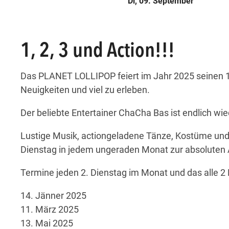
Di, 09. September
att
ungen statt
eranstaltungen statt
finden Veranstaltungen statt
esem Tag finden Veranstaltungen statt
att
ungen statt
eranstaltungen statt
finden Veranstaltungen statt
esem Tag finden Veranstaltungen statt
1, 2, 3 und Action!!!
Das PLANET LOLLIPOP feiert im Jahr 2025 seinen 10.
Neuigkeiten und viel zu erleben.
Der beliebte Entertainer ChaCha Bas ist endlich 
Lustige Musik, actiongeladene Tänze, Kostüme und
Dienstag in jedem ungeraden Monat zur absoluten 
Termine jeden 2. Dienstag im Monat und das alle 2
14. Jänner 2025
11. März 2025
13. Mai 2025