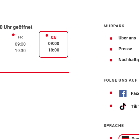
MURPARK
0 Uhr geöffnet
FR
rstag
Freitag
SA
Über uns
Samstag
09:00
09:00
Presse
18:00
19:30
Nachhalti
Wegbeschreibung
FOLGE UNS AUF
Fac
Tik
SPRACHE
Deu