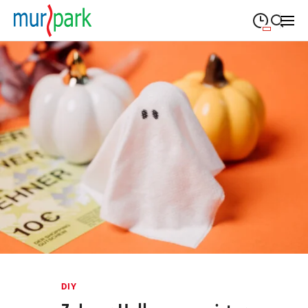
09:00
—
19:30
MONTAG
Montag
Suche schließen
09:00
—
19:30
DIENSTAG
Dienstag
09:00
—
19:30
MITTWOCH
Mittwoch
09:00
—
19:30
DONNERSTAG
Donnerstag
09:00
—
19:30
FREITAG
Freitag
09:00
—
18:00
SAMSTAG
Samstag
Öffnungszeiten
DIY