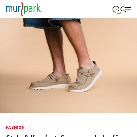
09:00
—
19:30
MONTAG
Montag
Suche schließen
09:00
—
19:30
DIENSTAG
Dienstag
09:00
—
19:30
MITTWOCH
Mittwoch
09:00
—
19:30
DONNERSTAG
Donnerstag
09:00
—
19:30
FREITAG
Freitag
09:00
—
18:00
SAMSTAG
Samstag
Öffnungszeiten
FASHION