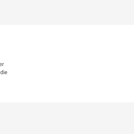
er
die