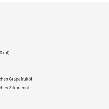
0 ml)
ches Grapefruitöl
ches Zitronenöl