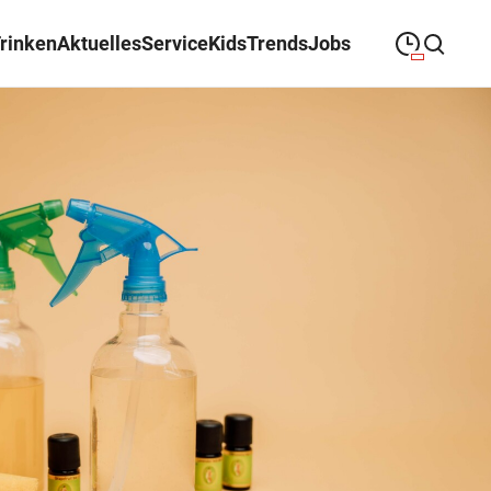
Trinken
Aktuelles
Service
Kids
Trends
Jobs
09:00
—
19:30
MONTAG
Montag
Suche schließen
09:00
—
19:30
DIENSTAG
Dienstag
09:00
—
19:30
MITTWOCH
Mittwoch
09:00
—
19:30
DONNERSTAG
Donnerstag
09:00
—
19:30
FREITAG
Freitag
09:00
—
18:00
SAMSTAG
Samstag
Öffnungszeiten