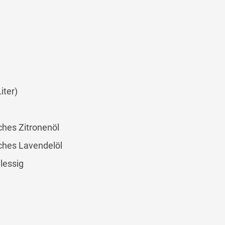
iter)
ches Zitronenöl
ches Lavendelöl
lessig