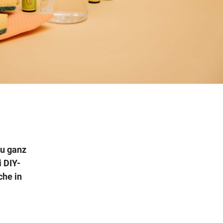
Wegbeschreibung
du ganz
i DIY-
che in