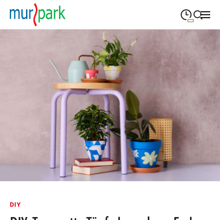
09:00
—
19:30
MONTAG
Montag
Suche schließen
09:00
—
19:30
DIENSTAG
Dienstag
09:00
—
19:30
MITTWOCH
Mittwoch
09:00
—
19:30
DONNERSTAG
Donnerstag
09:00
—
19:30
FREITAG
Freitag
09:00
—
18:00
SAMSTAG
Samstag
Öffnungszeiten
DIY