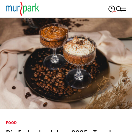
09:00
—
19:30
MONTAG
Montag
Suche schließen
09:00
—
19:30
DIENSTAG
Dienstag
09:00
—
19:30
MITTWOCH
Mittwoch
09:00
—
19:30
DONNERSTAG
Donnerstag
09:00
—
19:30
FREITAG
Freitag
09:00
—
18:00
SAMSTAG
Samstag
Öffnungszeiten
FOOD