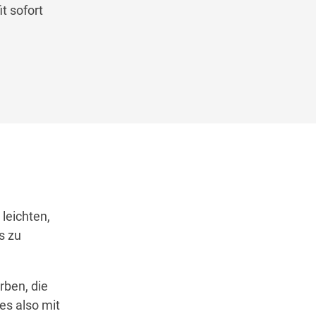
t sofort
leichten,
s zu
rben, die
es also mit