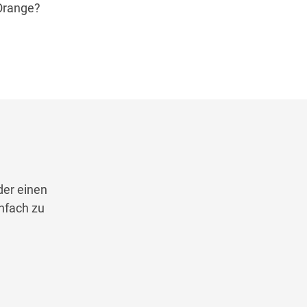
 Orange?
er einen
infach zu