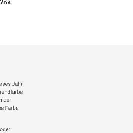
 Viva
ieses Jahr
Trendfarbe
n der
se Farbe
 oder