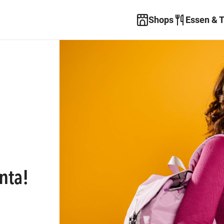
Shops
Essen & 
enta!