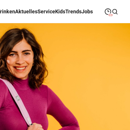
Trinken
Aktuelles
Service
Kids
Trends
Jobs
09:00
—
19:30
MONTAG
Montag
Suche schließen
09:00
—
19:30
DIENSTAG
Dienstag
09:00
—
19:30
MITTWOCH
Mittwoch
09:00
—
19:30
DONNERSTAG
Donnerstag
09:00
—
19:30
FREITAG
Freitag
09:00
—
18:00
SAMSTAG
Samstag
Öffnungszeiten